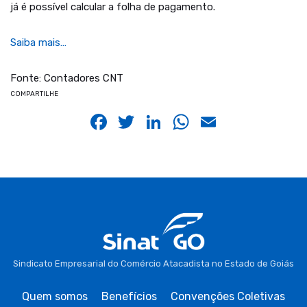
já é possível calcular a folha de pagamento.
Saiba mais…
Fonte: Contadores CNT
COMPARTILHE
Facebook
Twitter
LinkedIn
WhatsApp
Email
Sindicato Empresarial do Comércio Atacadista no Estado de Goiás
Quem somos
Benefícios
Convenções Coletivas