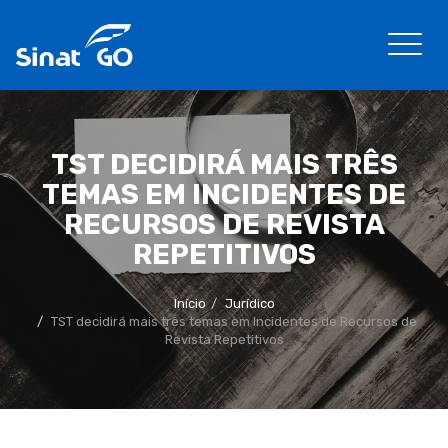
TST DECIDIRÁ MAIS TRÊS
TEMAS EM INCIDENTES DE
RECURSOS DE REVISTA
REPETITIVOS
Início
Jurídico
TST decidirá mais três temas em Incidentes de Recursos de
Revista Repetitivos