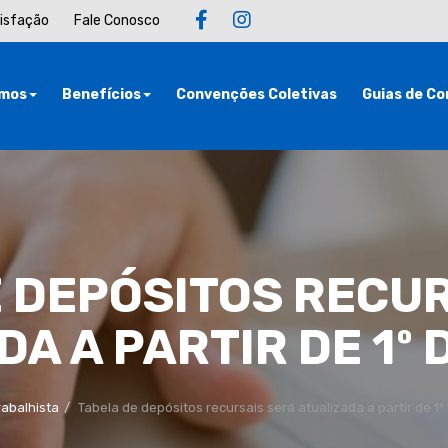
tisfação
Fale Conosco
mos
Benefícios
Convenções Coletivas
Guias de Co
 DEPÓSITOS RECU
A A PARTIR DE 1º
rabalhista
Tabela de depósitos recursais será atualizada a partir de 1º