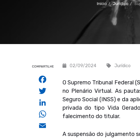
Início
Jurídico
Su
02/09/2024
Jurídico
COMPARTILHE
Facebook
O Supremo Tribunal Federal (
Twitter
no Plenário Virtual. As paut
Seguro Social (INSS) e da ap
LinkedIn
privada do tipo Vida Gerad
WhatsApp
falecimento do titular.
Email
A suspensão do julgamento so