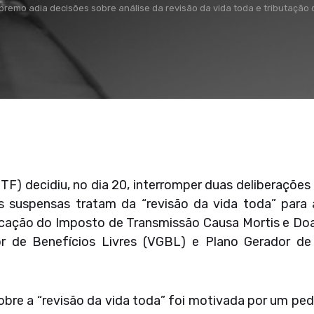
premo adia decisões sobre análise da revisão da vida toda e tributação 
STF) decidiu, no dia 20, interromper duas deliberaç
as suspensas tratam da “revisão da vida toda” para
licação do Imposto de Transmissão Causa Mortis e Do
or de Benefícios Livres (VGBL) e Plano Gerador d
bre a “revisão da vida toda” foi motivada por um ped