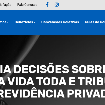
tisfação
Fale Conosco
mos
Benefícios
Convenções Coletivas
Guias de Co
A DECISÕES SOBR
A VIDA TODA E TRI
REVIDÊNCIA PRIVA