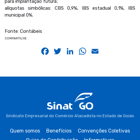
para implantação futura;
alíquotas simbólicas: CBS 0,9%, IBS estadual 0,1%, IBS
municipal 0%.
Fonte: Contábeis
COMPARTILHE
Facebook
Twitter
LinkedIn
WhatsApp
Email
Sindicato Empresarial do Comércio Atacadista no Estado de Goiás
Quem somos
Benefícios
Convenções Coletivas