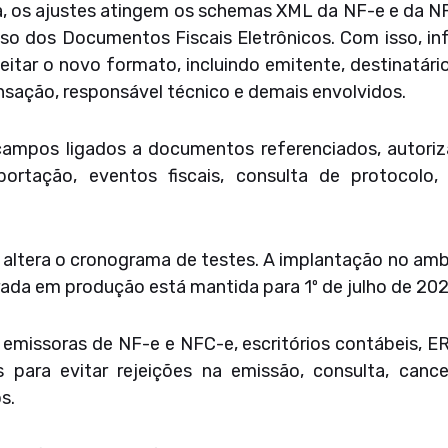
a, os ajustes atingem os schemas XML da NF-e e da N
o dos Documentos Fiscais Eletrônicos. Com isso, in
itar o novo formato, incluindo emitente, destinatário,
nsação, responsável técnico e demais envolvidos.
ampos ligados a documentos referenciados, autori
ortação, eventos fiscais, consulta de protocolo, 
a altera o cronograma de testes. A implantação no am
rada em produção está mantida para 1º de julho de 202
emissoras de NF-e e NFC-e, escritórios contábeis, ER
 para evitar rejeições na emissão, consulta, cancel
s.