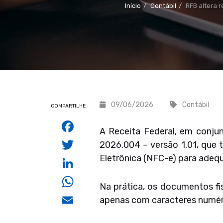
Início
Contábil
RFB altera 
09/06/2026
Contábil
COMPARTILHE
Facebook
A Receita Federal, em conju
Twitter
2026.004 – versão 1.01, que t
Eletrônica (NFC-e) para ade
LinkedIn
WhatsApp
Na prática, os documentos fi
Email
apenas com caracteres numéri