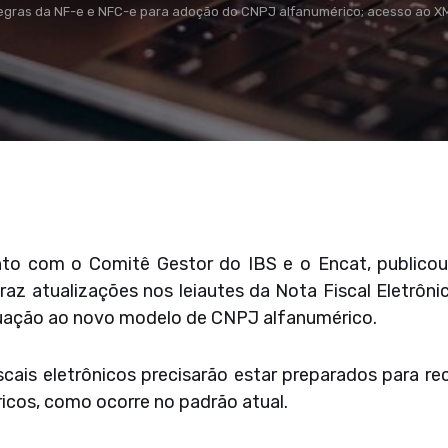
regras da NF-e e NFC-e para adoção do CNPJ alfanumérico; acesso ao 
nto com o Comitê Gestor do IBS e o Encat, publicou
raz atualizações nos leiautes da Nota Fiscal Eletrôn
quação ao novo modelo de CNPJ alfanumérico.
scais eletrônicos precisarão estar preparados para r
cos, como ocorre no padrão atual.