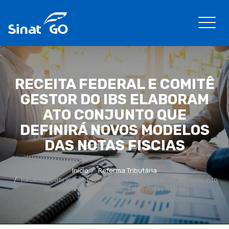
RECEITA FEDERAL E COMITÊ
GESTOR DO IBS ELABORAM
ATO CONJUNTO QUE
DEFINIRÁ NOVOS MODELOS
DAS NOTAS FISCIAS
Início
Reforma Tributária
Receita Federal e Comitê Gestor do IBS elaboram ato conjunto
que definirá novos modelos das notas fiscias