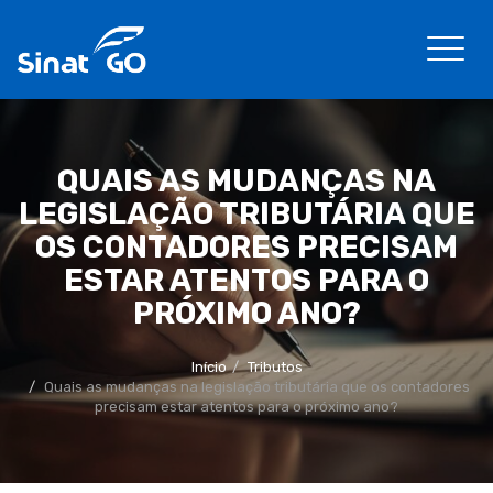
QUAIS AS MUDANÇAS NA
LEGISLAÇÃO TRIBUTÁRIA QUE
OS CONTADORES PRECISAM
ESTAR ATENTOS PARA O
PRÓXIMO ANO?
Início
Tributos
Quais as mudanças na legislação tributária que os contadores
precisam estar atentos para o próximo ano?