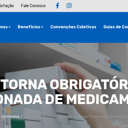
tisfação
Fale Conosco
mos
Benefícios
Convenções Coletivas
Guias de Co
TORNA OBRIGATÓR
ONADA DE MEDICA
Economia
Proposta torna obrigatória a venda fracionada de medic