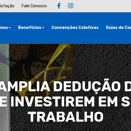
tisfação
Fale Conosco
mos
Benefícios
Convenções Coletivas
Guias de Co
AMPLIA DEDUÇÃO D
E INVESTIREM EM 
TRABALHO