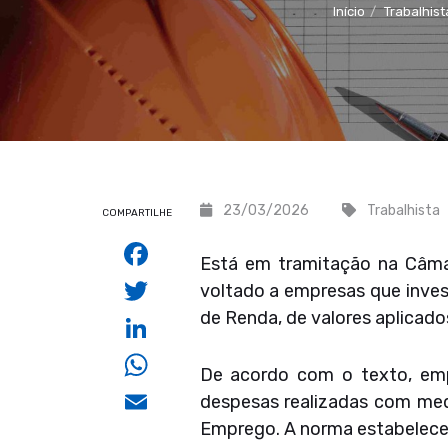
Início
Trabalhist
23/03/2026
Trabalhista
COMPARTILHE
Facebook
Está em tramitação na Câma
Twitter
voltado a empresas que inves
de Renda, de valores aplicad
LinkedIn
WhatsApp
De acordo com o texto, emp
Email
despesas realizadas com medi
Emprego. A norma estabelece 