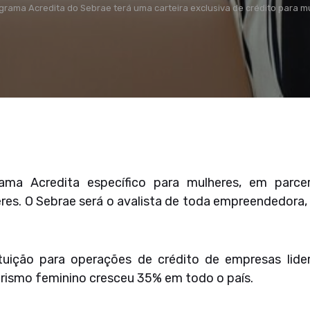
grama Acredita do Sebrae terá uma carteira exclusiva de crédito para
ama Acredita específico para mulheres, em parce
s. O Sebrae será o avalista de toda empreendedora, a
ituição para operações de crédito de empresas lid
ismo feminino cresceu 35% em todo o país.