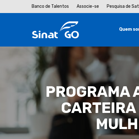
Banco de Talentos
Associe-se
Pesquisa de Sa
Quem so
PROGRAMA A
CARTEIRA
MULH