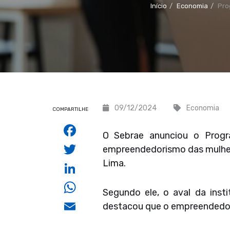
Início
Economia
Pro
09/12/2024
Economia
COMPARTILHE
Facebook
O Sebrae anunciou o Progr
Twitter
empreendedorismo das mulhere
Lima.
LinkedIn
WhatsApp
Segundo ele, o aval da inst
Email
destacou que o empreendedor