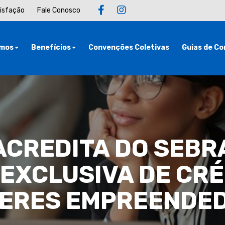
tisfação
Fale Conosco
mos
Benefícios
Convenções Coletivas
Guias de Co
CREDITA DO SEBR
 EXCLUSIVA DE CRÉ
ERES EMPREENDE