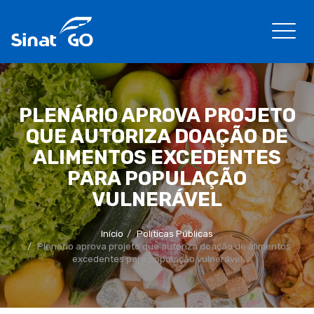
PLENÁRIO APROVA PROJETO
QUE AUTORIZA DOAÇÃO DE
ALIMENTOS EXCEDENTES
PARA POPULAÇÃO
VULNERÁVEL
Início
Políticas Públicas
Plenário aprova projeto que autoriza doação de alimentos
excedentes para população vulnerável