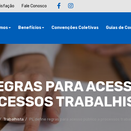
tisfação
Fale Conosco
mos
Benefícios
Convenções Coletivas
Guias de Co
REGRAS PARA ACESS
CESSOS TRABALHI
Trabalhista
PL define regras para acesso público a processos traba