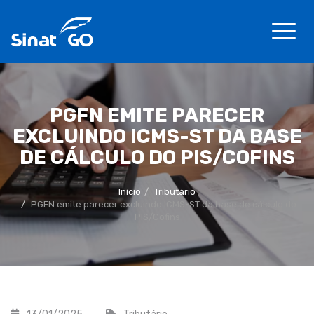
PGFN EMITE PARECER
EXCLUINDO ICMS-ST DA BASE
DE CÁLCULO DO PIS/COFINS
Início
Tributário
PGFN emite parecer excluindo ICMS-ST da base de cálculo do
PIS/Cofins