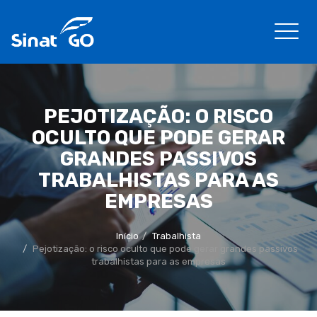
PEJOTIZAÇÃO: O RISCO
OCULTO QUE PODE GERAR
GRANDES PASSIVOS
TRABALHISTAS PARA AS
EMPRESAS
Início
Trabalhista
Pejotização: o risco oculto que pode gerar grandes passivos
trabalhistas para as empresas