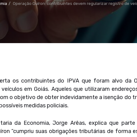
omia
Operação Quíron: contribuintes devem regularizar registro de ve
lerta os contribuintes do IPVA que foram alvo da 
s veículos em Goiás. Aqueles que utilizaram endereços
om o objetivo de obter indevidamente a isenção do tr
possíveis medidas policiais.
aria da Economia, Jorge Arêas, explica que parte 
íron “cumpriu suas obrigações tributárias de forma 