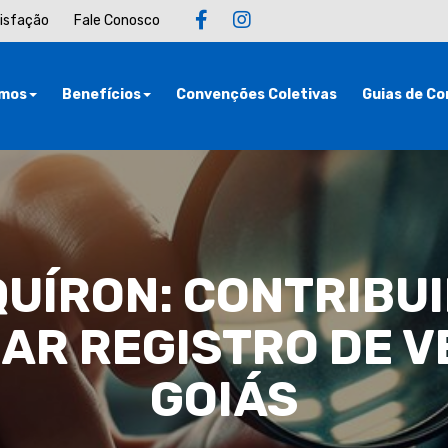
tisfação
Fale Conosco
mos
Benefícios
Convenções Coletivas
Guias de Co
UÍRON: CONTRIBU
AR REGISTRO DE V
GOIÁS