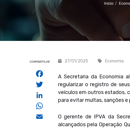
Início
Econ
27/01/2025
Economia
COMPARTILHE
Facebook
A Secretaria da Economia a
Twitter
regularizar o registro de seu
veículos em outros estados, c
LinkedIn
para evitar multas, sanções e 
WhatsApp
Email
O gerente de IPVA da Secret
alcançados pela Operação Qu