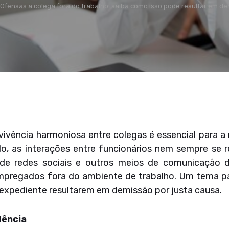
Ofensas a colega fora do trabalho: saiba como isso pode resultar em de
vivência harmoniosa entre colegas é essencial para 
o, as interações entre funcionários nem sempre se re
 de redes sociais e outros meios de comunicação d
pregados fora do ambiente de trabalho. Um tema par
 expediente resultarem em demissão por justa causa.
dência