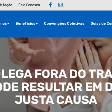
tisfação
Fale Conosco
mos
Benefícios
Convenções Coletivas
Guias de Co
LEGA FORA DO TR
ODE RESULTAR EM 
JUSTA CAUSA