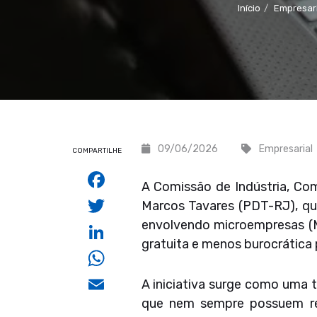
Início
Empresari
09/06/2026
Empresarial
COMPARTILHE
Facebook
A Comissão de Indústria, Co
Twitter
Marcos Tavares (PDT-RJ), que
envolvendo microempresas (M
LinkedIn
gratuita e menos burocrática 
WhatsApp
Email
A iniciativa surge como uma 
que nem sempre possuem recu