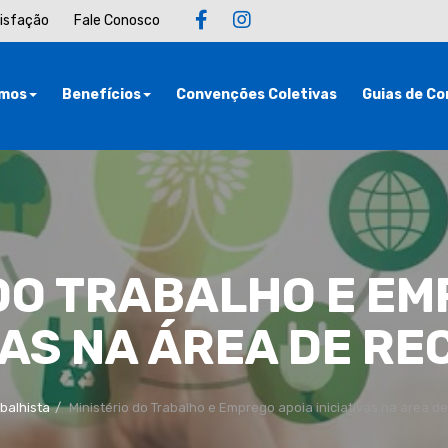
tisfação
Fale Conosco
mos
Benefícios
Convenções Coletivas
Guias de Co
DO TRABALHO E EM
VAS NA ÁREA DE R
balhista
Ministério do Trabalho e Emprego apoia iniciativas na área d