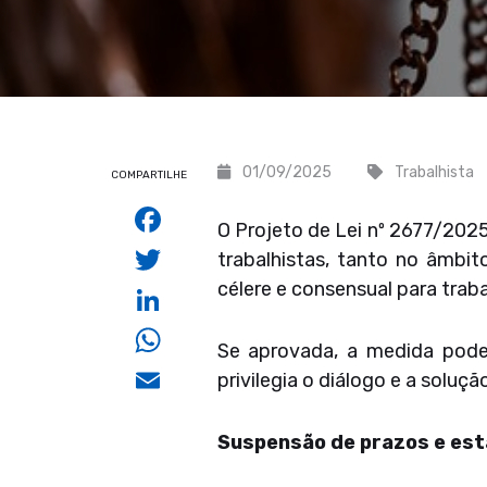
01/09/2025
Trabalhista
COMPARTILHE
Facebook
O Projeto de Lei nº 2677/202
Twitter
trabalhistas, tanto no âmbit
célere e consensual para trab
LinkedIn
WhatsApp
Se aprovada, a medida poder
Email
privilegia o diálogo e a soluç
Suspensão de prazos e est