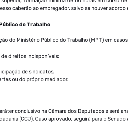
o superior, formação mínima de 60 horas em curso d
cesso caberão ao empregador, salvo se houver acordo 
 Público do Trabalho
ão do Ministério Público do Trabalho (MPT) em casos
de direitos indisponíveis;
icipação de sindicatos;
artes ou do próprio mediador.
ráter conclusivo na Câmara dos Deputados e será anal
idadania (CCJ). Caso aprovado, seguirá para o Senado 