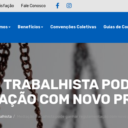
tisfação
Fale Conosco
mos
Benefícios
Convenções Coletivas
Guias de Co
 TRABALHISTA PO
ÇÃO COM NOVO PR
alhista
Mediação trabalhista pode ganhar regulamentação com novo p