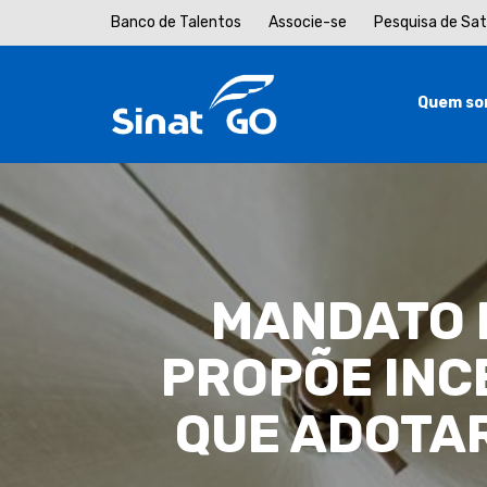
Banco de Talentos
Associe-se
Pesquisa de Sa
Quem so
MANDATO 
PROPÕE INC
QUE ADOTA