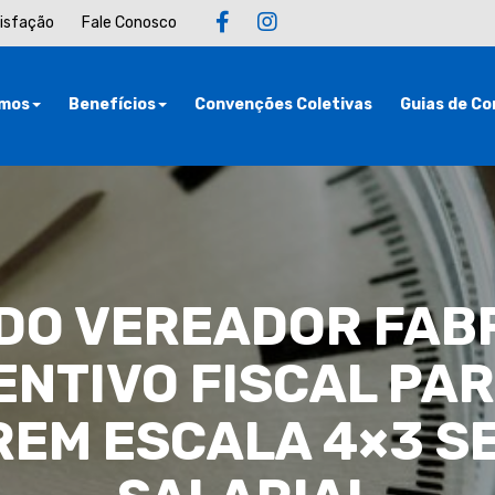
tisfação
Fale Conosco
mos
Benefícios
Convenções Coletivas
Guias de Co
DO VEREADOR FABR
ENTIVO FISCAL PA
REM ESCALA 4×3 S