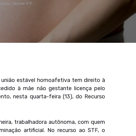
idade, decide STF
 união estável homoafetiva tem direito à
ncedido à mãe não gestante licença pelo
nto, nesta quarta-feira (13), do Recurso
nheira, trabalhadora autônoma, com quem
nação artificial. No recurso ao STF, o