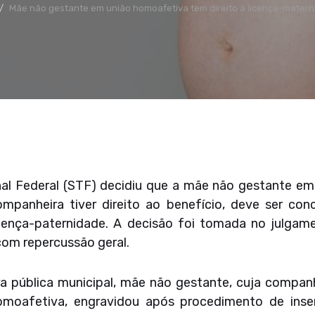
Mãe não gestante em união homoafetiva tem direito à licença-matern
al Federal (STF) decidiu que a mãe não gestante em
ompanheira tiver direito ao benefício, deve ser co
cença-paternidade. A decisão foi tomada no julgame
com repercussão geral.
ra pública municipal, mãe não gestante, cuja compa
moafetiva, engravidou após procedimento de insemi