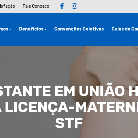
tisfação
Fale Conosco
mos
Benefícios
Convenções Coletivas
Guias de Co
STANTE EM UNIÃO 
À LICENÇA-MATERN
STF