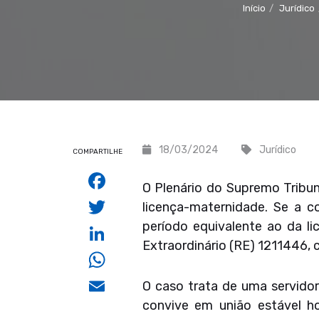
Início
Jurídico
18/03/2024
Jurídico
COMPARTILHE
Facebook
O Plenário do Supremo Tribun
Twitter
licença-maternidade. Se a c
período equivalente ao da li
LinkedIn
Extraordinário (RE) 1211446, 
WhatsApp
Email
O caso trata de uma servido
convive em união estável ho