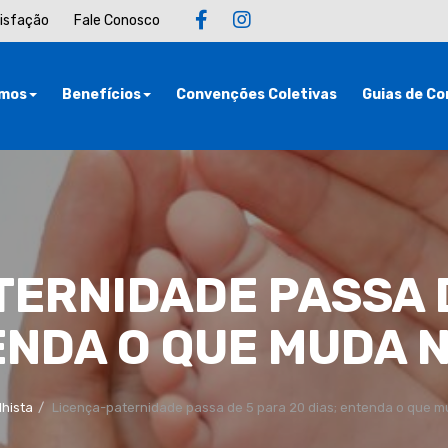
tisfação
Fale Conosco
mos
Benefícios
Convenções Coletivas
Guias de Co
TERNIDADE PASSA D
ENDA O QUE MUDA 
lhista
Licença-paternidade passa de 5 para 20 dias; entenda o que m