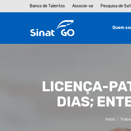
Banco de Talentos
Associe-se
Pesquisa de Sa
Quem so
LICENÇA-PA
DIAS; ENT
Início
Traba