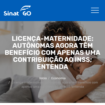
LICENÇA-MATERNIDADE:
AUTÔNOMAS AGORA TÊM
BENEFÍCIO COM APENAS UMA
CONTRIBUIÇÃO AO INSS;
ENTENDA
Início
Economia
Licença-maternidade: autônomas agora têm benefício com
apenas uma contribuição ao INSS; entenda