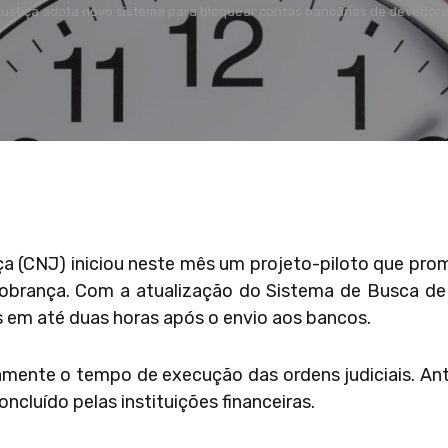
ustiça adota novo sistema para bloquear contas bancárias de devedor
a (CNJ) iniciou neste mês um projeto-piloto que prome
brança. Com a atualização do Sistema de Busca de A
 em até duas horas após o envio aos bancos.
mente o tempo de execução das ordens judiciais. Ante
oncluído pelas instituições financeiras.