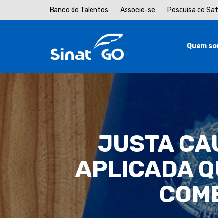
Banco de Talentos
Associe-se
Pesquisa de Sa
Quem so
JUSTA CA
APLICADA Q
COME