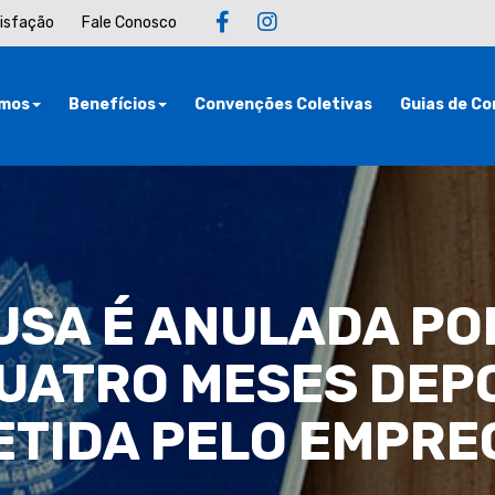
tisfação
Fale Conosco
mos
Benefícios
Convenções Coletivas
Guias de Co
USA É ANULADA POR
UATRO MESES DEPO
TIDA PELO EMPR