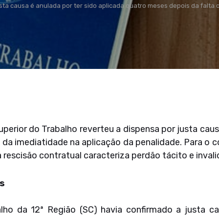
sta causa é anulada por ter sido aplicada quatro meses depois da falt
perior do Trabalho reverteu a dispensa por justa cau
o da imediatidade na aplicação da penalidade. Para o 
a rescisão contratual caracteriza perdão tácito e invali
s
alho da 12ª Região (SC) havia confirmado a justa c