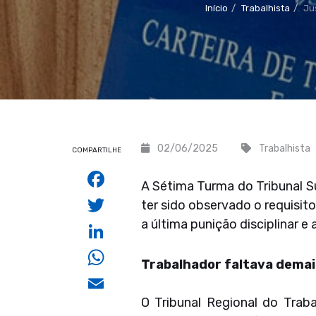
Início
Trabalhista
Ju
02/06/2025
Trabalhista
COMPARTILHE
Facebook
A Sétima Turma do Tribunal Su
Twitter
ter sido observado o requisit
a última punição disciplinar e 
LinkedIn
WhatsApp
Trabalhador faltava demai
Email
O Tribunal Regional do Trab