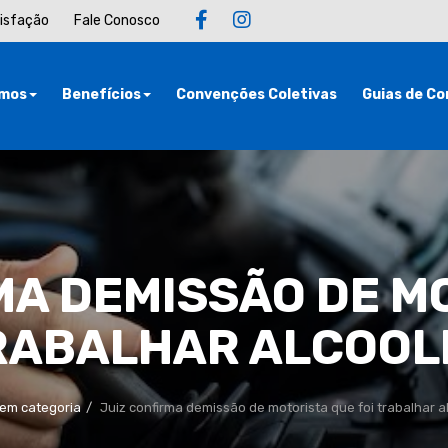
tisfação
Fale Conosco
mos
Benefícios
Convenções Coletivas
Guias de Co
MA DEMISSÃO DE M
TRABALHAR ALCOOL
em categoria
Juiz confirma demissão de motorista que foi trabalhar a