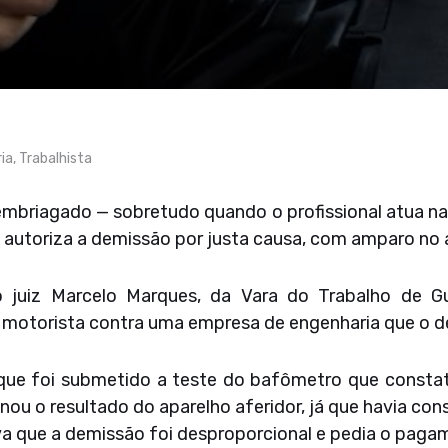
ia
,
Trabalhista
 embriagado — sobretudo quando o profissional atua n
e autoriza a demissão por justa causa, com amparo no ar
 juiz Marcelo Marques, da Vara do Trabalho de G
 motorista contra uma empresa de engenharia que o de
 que foi submetido a teste do bafômetro que constat
onou o resultado do aparelho aferidor, já que havia c
a que a demissão foi desproporcional e pedia o pagam