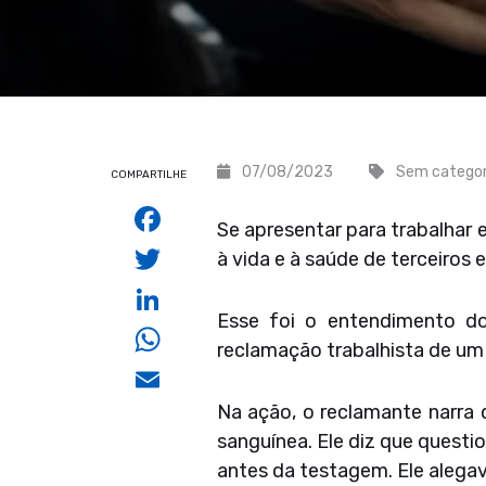
07/08/2023
Sem categor
COMPARTILHE
Facebook
Se apresentar para trabalhar
Twitter
à vida e à saúde de terceiros 
LinkedIn
Esse foi o entendimento do
WhatsApp
reclamação trabalhista de um
Email
Na ação, o reclamante narra
sanguínea. Ele diz que questi
antes da testagem. Ele alegav