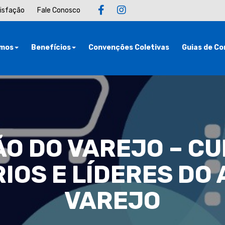
tisfação
Fale Conosco
mos
Benefícios
Convenções Coletivas
Guias de Co
O DO VAREJO – C
IOS E LÍDERES DO 
VAREJO