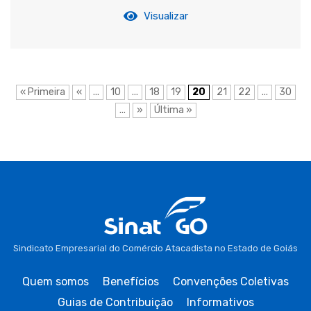
Visualizar
« Primeira
«
...
10
...
18
19
20
21
22
...
30
...
»
Última »
Sindicato Empresarial do Comércio Atacadista no Estado de Goiás
Quem somos
Benefícios
Convenções Coletivas
Guias de Contribuição
Informativos