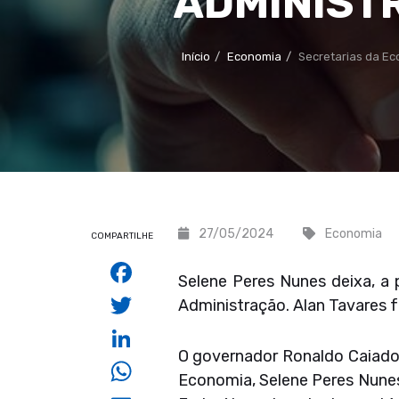
ADMINIST
Início
Economia
Secretarias da Ec
27/05/2024
Economia
COMPARTILHE
Facebook
Selene Peres Nunes deixa, a 
Twitter
Administração. Alan Tavares 
LinkedIn
O governador Ronaldo Caiado
WhatsApp
Economia, Selene Peres Nunes