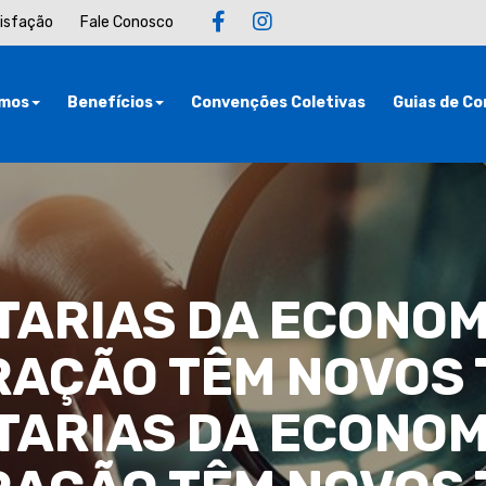
tisfação
Fale Conosco
mos
Benefícios
Convenções Coletivas
Guias de Co
ARIAS DA ECONOM
RAÇÃO TÊM NOVOS 
ARIAS DA ECONOM