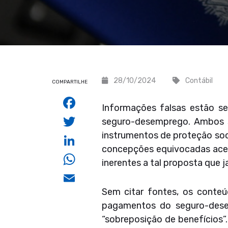
28/10/2024
Contábil
COMPARTILHE
Facebook
Informações falsas estão s
Twitter
seguro-desemprego. Ambos s
instrumentos de proteção soc
LinkedIn
concepções equivocadas acer
WhatsApp
inerentes a tal proposta que 
Email
Sem citar fontes, os conte
pagamentos do seguro-dese
“sobreposição de benefícios”