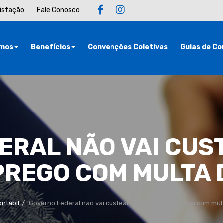
tisfação
Fale Conosco
mos
Benefícios
Convenções Coletivas
Guias de Co
ERAL NÃO VAI CUS
REGO COM MULTA 
ntábil
Governo Federal não vai custear seguro-desemprego com mul