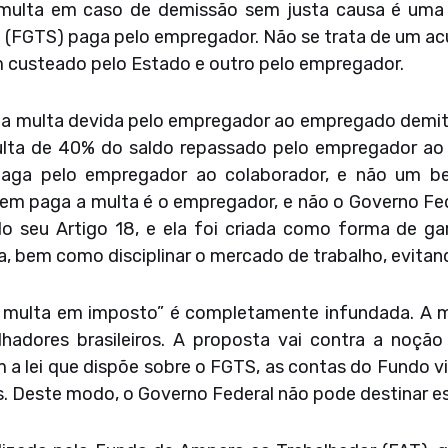
A multa em caso de demissão sem justa causa é uma 
 (FGTS) paga pelo empregador. Não se trata de um acú
um custeado pelo Estado e outro pelo empregador.
da multa devida pelo empregador ao empregado demiti
ulta de 40% do saldo repassado pelo empregador ao
aga pelo empregador ao colaborador, e não um ben
uem paga a multa é o empregador, e não o Governo Fed
o seu Artigo 18, e ela foi criada como forma de ga
a, bem como disciplinar o mercado de trabalho, evitan
 multa em imposto” é completamente infundada. A m
alhadores brasileiros. A proposta vai contra a noção
m a lei que dispõe sobre o FGTS, as contas do Fundo 
 Deste modo, o Governo Federal não pode destinar ess