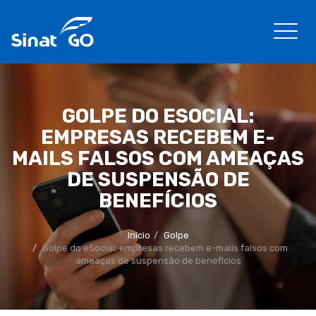
GOLPE DO ESOCIAL:
EMPRESAS RECEBEM E-
MAILS FALSOS COM AMEAÇAS
DE SUSPENSÃO DE
BENEFÍCIOS
Início
Golpe
Golpe do eSocial: empresas recebem e-mails falsos com
ameaças de suspensão de benefícios