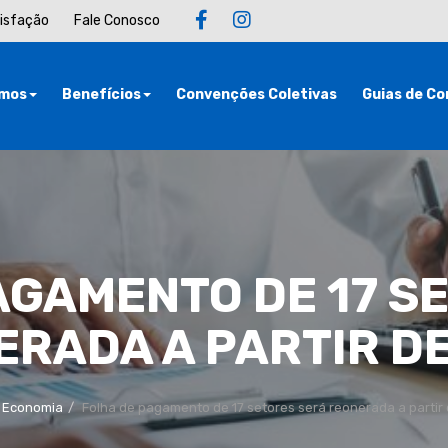
tisfação
Fale Conosco
mos
Benefícios
Convenções Coletivas
Guias de Co
AGAMENTO DE 17 S
RADA A PARTIR D
Economia
Folha de pagamento de 17 setores será reonerada a partir