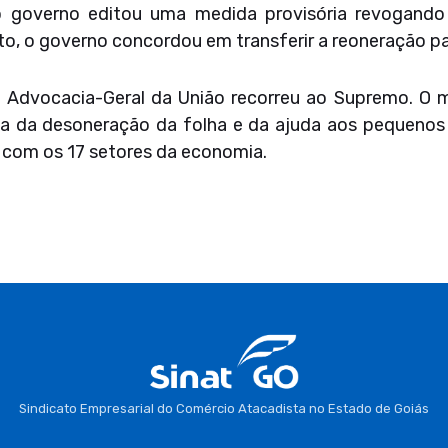
o governo editou uma medida provisória revogando 
o, o governo concordou em transferir a reoneração par
 a Advocacia-Geral da União recorreu ao Supremo. O m
a da desoneração da folha e da ajuda aos pequenos
 com os 17 setores da economia.
Sindicato Empresarial do Comércio Atacadista no Estado de Goiás