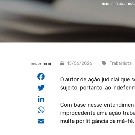
Início
Trabalhist
15/06/2026
Trabalhista
COMPARTILHE
Facebook
O autor de ação judicial que 
Twitter
sujeito, portanto, ao indefe
LinkedIn
Com base nesse entendimento,
WhatsApp
improcedente uma ação traba
Email
multa por litigância de má-fé.