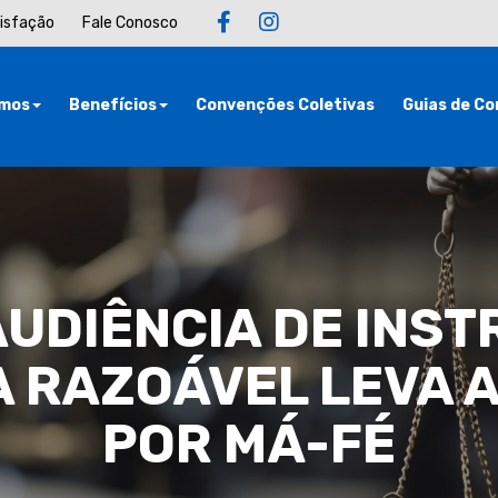
tisfação
Fale Conosco
mos
Benefícios
Convenções Coletivas
Guias de Co
AUDIÊNCIA DE INS
A RAZOÁVEL LEVA
POR MÁ-FÉ