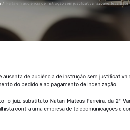
a
Falta em audiência de instrução sem justificativa razoável leva a c
se ausenta de audiência de instrução sem justificativa
rimento do pedido e ao pagamento de indenização.
 o juiz substituto Natan Mateus Ferreira, da 2ª Va
lhista contra uma empresa de telecomunicações e c