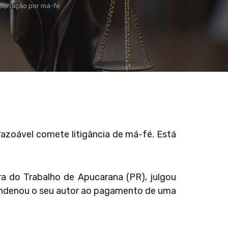
ondenação por má-fé
 razoável comete litigância de má-fé. Está
ra do Trabalho de Apucarana (PR), julgou
ondenou o seu autor ao pagamento de uma