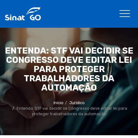
ENTENDA: STF VAI DECIDIR SE
CONGRESSO DEVE EDITAR LEI
PARA PROTEGER
TRABALHADORES DA
AUTOMAÇÃO
Início
Jurídico
Entenda: STF vai decidir se Congresso deve editar lei para
proteger trabalhadores da automação