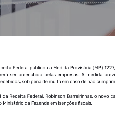
Empresas com benefícios fiscais serão obrigadas a preencher cadastr
 Receita Federal publicou a Medida Provisória (MP) 1
everá ser preenchido pelas empresas. A medida pre
s recebidos, sob pena de multa em caso de não cumpri
 da Receita Federal, Robinson Barreirinhas, o novo c
 Ministério da Fazenda em isenções fiscais.