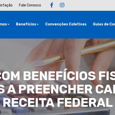
tisfação
Fale Conosco
mos
Benefícios
Convenções Coletivas
Guias de Co
OM BENEFÍCIOS FI
S A PREENCHER CA
RECEITA FEDERAL