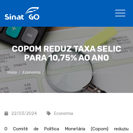
COPOM REDUZ TAXA SELIC
PARA 10,75% AO ANO
Início
Economia
Copom reduz taxa Selic para 10,75% ao ano
22/03/2024
Economia
O Comitê de Política Monetária (Copom) reduziu