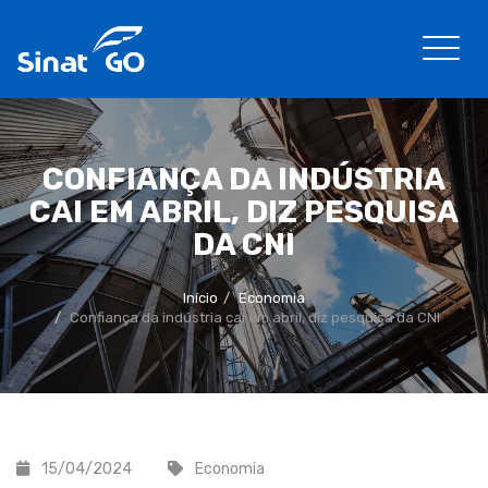
CONFIANÇA DA INDÚSTRIA
CAI EM ABRIL, DIZ PESQUISA
DA CNI
Início
Economia
Confiança da indústria cai em abril, diz pesquisa da CNI
15/04/2024
Economia