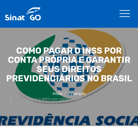
COMO PAGAR O INSS POR
CONTA PRÓPRIA E GARANTIR
SEUS DIREITOS
PREVIDENCIÁRIOS NO BRASIL
Início
Finanças
Como pagar o INSS por conta própria e garantir seus direitos
previdenciários no Brasil