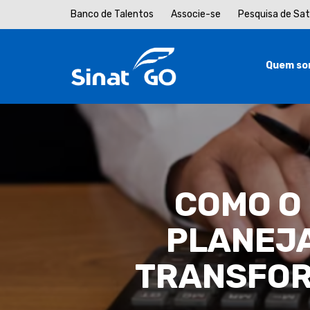
Banco de Talentos
Associe-se
Pesquisa de Sa
Quem so
COMO O 
PLANEJ
TRANSFOR