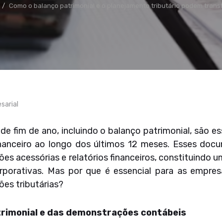
Como o balanço patrimonial e o planejamento tributário podem trans
sarial
e fim de ano, incluindo o balanço patrimonial, são e
anceiro ao longo dos últimos 12 meses. Esses doc
ões acessórias e relatórios financeiros, constituindo 
rporativas. Mas por que é essencial para as empresa
es tributárias?
trimonial e das demonstrações contábeis