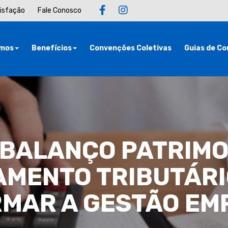
tisfação
Fale Conosco
mos
Benefícios
Convenções Coletivas
Guias de Co
BALANÇO PATRIMON
AMENTO TRIBUTÁRI
MAR A GESTÃO EM