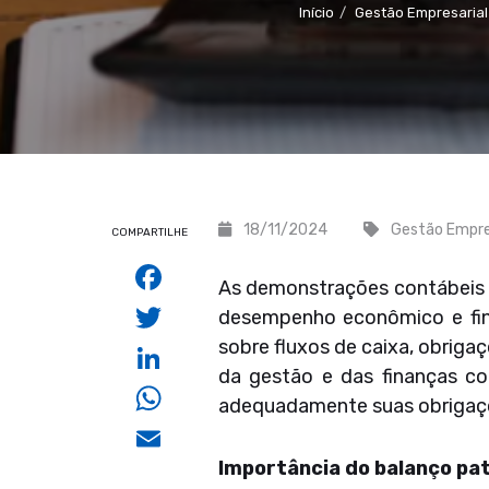
Início
Gestão Empresarial
18/11/2024
Gestão Empre
COMPARTILHE
Facebook
As demonstrações contábeis d
Twitter
desempenho econômico e fin
sobre fluxos de caixa, obrigaç
LinkedIn
da gestão e das finanças co
WhatsApp
adequadamente suas obrigaçõ
Email
Importância do balanço pa