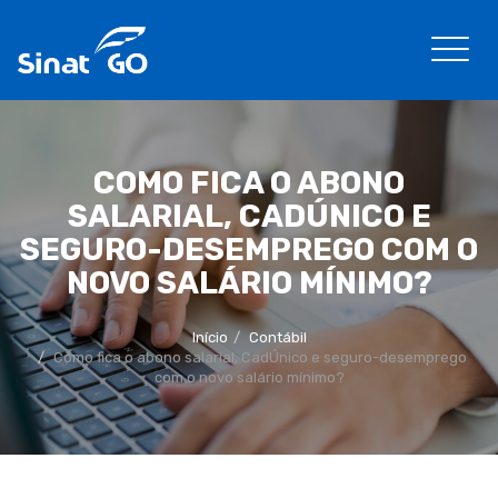
COMO FICA O ABONO
SALARIAL, CADÚNICO E
SEGURO-DESEMPREGO COM O
NOVO SALÁRIO MÍNIMO?
Início
Contábil
Como fica o abono salarial, CadÚnico e seguro-desemprego
com o novo salário mínimo?