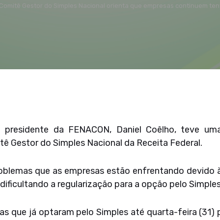
Comitê Gestor do Simples Nacional orienta que empresas continuem ten
 o presidente da FENACON, Daniel Coêlho, teve uma
tê Gestor do Simples Nacional da Receita Federal.
roblemas que as empresas estão enfrentando devido às
dificultando a regularização para a opção pelo Simples
as que já optaram pelo Simples até quarta-feira (31)