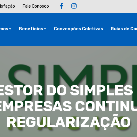
tisfação
Fale Conosco
mos
Benefícios
Convenções Coletivas
Guias de Co
ESTOR DO SIMPLES
 EMPRESAS CONTIN
REGULARIZAÇÃO