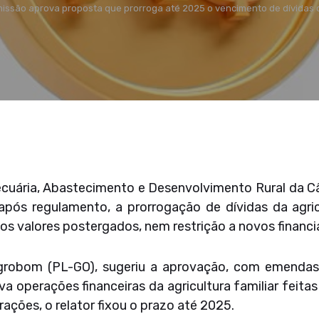
issão aprova proposta que prorroga até 2025 o vencimento de dívidas 
Pecuária, Abastecimento e Desenvolvimento Rural da 
 após regulamento, a prorrogação de dívidas da agri
 os valores postergados, nem restrição a novos financ
Agrobom (PL-GO), sugeriu a aprovação, com emendas
va operações financeiras da agricultura familiar feita
ações, o relator fixou o prazo até 2025.