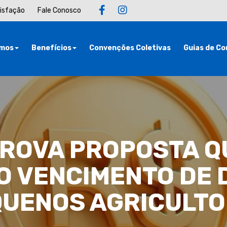
tisfação
Fale Conosco
mos
Benefícios
Convenções Coletivas
Guias de Co
PROVA PROPOSTA Q
O VENCIMENTO DE 
UENOS AGRICULT