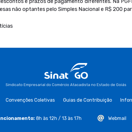
descontos e prazos de pagamento diferentes. Na PGFN
esas não optantes pelo Simples Nacional e R$ 200 par
ícias
Sindicato Empresarial do Comércio Atacadista no Estado de Goiás
Convenções Coletivas
Guias de Contribuição
Infor
ncionamento:
8h às 12h / 13 às 17h
Webmail