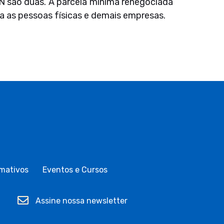
 são duas. A parcela mínima renegociada
a as pessoas físicas e demais empresas.
mativos
Eventos e Cursos
Assine nossa newsletter