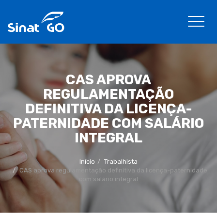
CAS APROVA
REGULAMENTAÇÃO
DEFINITIVA DA LICENÇA-
PATERNIDADE COM SALÁRIO
INTEGRAL
Início
Trabalhista
CAS aprova regulamentação definitiva da licença-paternidade
com salário integral