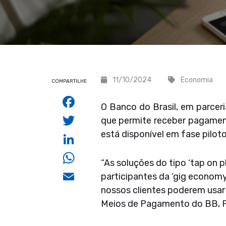
11/10/2024
Economia
COMPARTILHE
Facebook
O Banco do Brasil, em parceri
Twitter
que permite receber pagament
está disponível em fase pilot
LinkedIn
WhatsApp
“As soluções do tipo ‘tap on p
Email
participantes da ‘gig economy
nossos clientes poderem usar 
Meios de Pagamento do BB, P