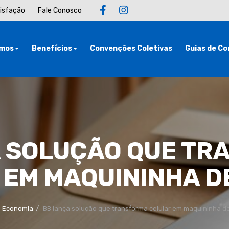
tisfação
Fale Conosco
mos
Benefícios
Convenções Coletivas
Guias de Co
A SOLUÇÃO QUE TR
 EM MAQUININHA D
Economia
BB lança solução que transforma celular em maquininha d