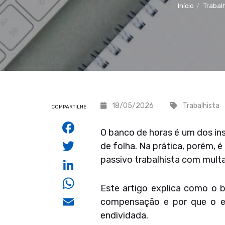
Início
Trabal
18/05/2026
Trabalhista
COMPARTILHE
Facebook
O banco de horas é um dos in
Twitter
de folha. Na prática, porém, 
passivo trabalhista com multa
LinkedIn
WhatsApp
Este artigo explica como o b
Email
compensação e por que o es
endividada.