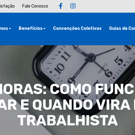
tisfação
Fale Conosco
mos
Benefícios
Convenções Coletivas
Guias de Co
HORAS: COMO FUNC
R E QUANDO VIRA
TRABALHISTA