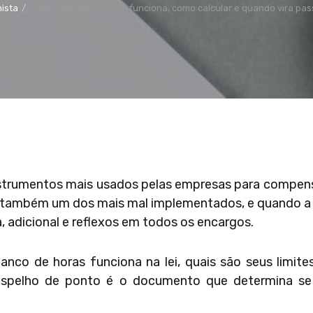
hista
Banco de horas: como funciona, como calcular e quando vira pass
strumentos mais usados pelas empresas para compens
é também um dos mais mal implementados, e quando a f
, adicional e reflexos em todos os encargos.
anco de horas funciona na lei, quais são seus limi
pelho de ponto é o documento que determina se a