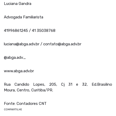
Luciana Gandra
Advogada Familiarista
41996861245 / 41 35038768
luciana@abga.adv.br / contato@abga.adv.br
@abga.adv_
www.abga.adv.br
Rua Candido Lopes, 205, Cj 31 e 32, Ed.Brasilino
Moura, Centro, Curitiba/PR.
Fonte: Contadores CNT
COMPARTILHE